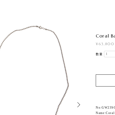
Coral B
¥63,800
数量
No:GW23S
Name:Coral