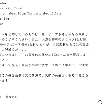
olor
lver 925, Coral
length about 80cm Top parts about 3.5cm
ut 14g
pan
ーツを使用しているものは、色・形・大きさが異なる場合が
予めご了承ください。また、天然石特有のクラック(ヒビ割
クルージョン(内包物)もありますが、天然素材ならではの風合
、ご理解ください。
味につきまして、お客様のお使いのPCのモニター環境により
ーと
が違って見える場合が御座います。予めご了承の上、ご注文
内での撮影画像は光の加減で、実際の商品より明るく見える
います。
通報する