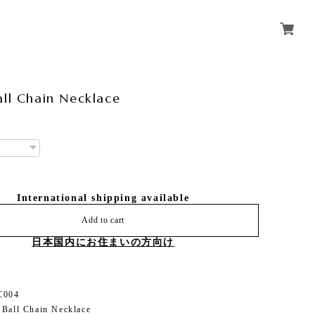
all Chain Necklace
International shipping available
Add to cart
日本国内にお住まいの方向け
C004
 Ball Chain Necklace