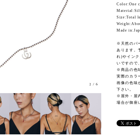
Color:One c
Material:Si
Size:Total 
Weight:Abo
Made in:Ja
※天然のパ
あります。
れ)やイン
いですので
※商品の色
実際のカラ
画像の色味
3
/
6
下さい。
※屋外・屋
場合が御座