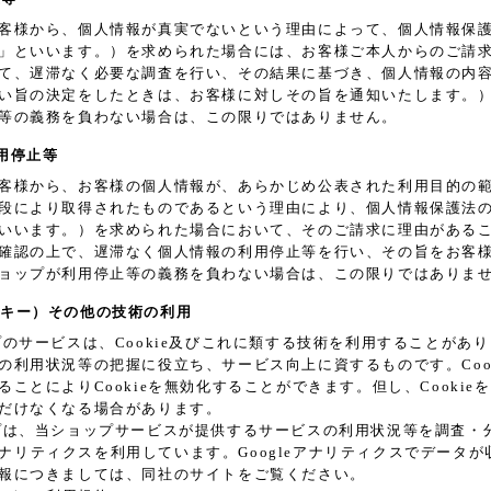
客様から、個人情報が真実でないという理由によって、個人情報保
」といいます。）を求められた場合には、お客様ご本人からのご請
て、遅滞なく必要な調査を行い、その結果に基づき、個人情報の内
い旨の決定をしたときは、お客様に対しその旨を通知いたします。
等の義務を負わない場合は、この限りではありません。
利用停止等
客様から、お客様の個人情報が、あらかじめ公表された利用目的の
段により取得されたものであるという理由により、個人情報保護法
いいます。）を求められた場合において、そのご請求に理由がある
確認の上で、遅滞なく個人情報の利用停止等を行い、その旨をお客
ョップが利用停止等の義務を負わない場合は、この限りではありま
（クッキー）その他の技術の利用
プのサービスは、Cookie及びこれに類する技術を利用することが
の利用状況等の把握に役立ち、サービス向上に資するものです。Coo
ることによりCookieを無効化することができます。但し、Cooki
だけなくなる場合があります。
プは、当ショップサービスが提供するサービスの利用状況等を調査・分析す
e アナリティクスを利用しています。Googleアナリティクスでデータ
報につきましては、同社のサイトをご覧ください。