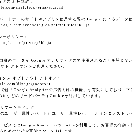
ティクス 利用規約：
le.com/analytics/terms/jp.html
le パートナーのサイトやアプリを使用する際の Google によるデータ
.google.com/technologies/partner-sites?hl=ja
イバシーポリシー：
.google.com/privacy?hl=ja
身のデータが Google アナリティクスで使用されることを望まない場合は
アウト アドオンをご利用ください。
リティクス オプトアウト アドオン：
ogle.com/dlpage/gaoptout
では「Google Analyticsの広告向けの機能」を有効にしてお
k CookieなどのサードパーティCookieを利用しています。
ticsリマーケティング
alyticsのユーザー属性レポートとユーザー属性レポートとインタレスト 
ビスではGoogle AnalyticsのCookieを利用して、お客様
るための分析が可能となっております。