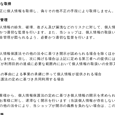
正な取得
正に個人情報を取得し、偽りその他不正の手段により取得しません
全管理
人情報の紛失、破壊、改ざん及び漏洩などのリスクに対して、個人
かつ適切な監督を行います。また、当ショップは、個人情報の取扱
全管理が図られるよう、必要かつ適切な監督を行います。
人情報保護法その他の法令に基づき開示が認められる場合を除くほ
しません。但し、次に掲げる場合は上記に定める第三者への提供に
プが利用目的の達成に必要な範囲内において個人情報の取扱いの全部
他の事由による事業の承継に伴って個人情報が提供される場合
保護法の定めに基づき共同利用する場合
示
客様から、個人情報保護法の定めに基づき個人情報の開示を求めら
お客様に対し、遅滞なく開示を行います（当該個人情報が存在しな
の他の法令により、当ショップが開示の義務を負わない場合は、こ
正等