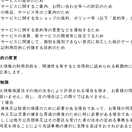
プサービスの提供のため
プサービスに関するご案内、お問い合わせ等への対応のため
プの商品、サービス等のご案内のため
プサービスに関する当ショップの規約、ポリシー等（以下「規約等」
プサービスに関する規約等の変更などを通知するため
プサービスの改善、新サービスの開発等に役立てるため
プサービスに関連して、個別を識別できない形式に加工した統計デー
上記利用目的に付随する目的のため
目的の変更
人情報の利用目的を、関連性を有すると合理的に認められる範囲内
公表します。
の制限
人情報保護法その他の法令により許容される場合を除き、お客様の
扱いません。但し、次の場合はこの限りではありません。
づく場合
、身体又は財産の保護のために必要がある場合であって、お客様の同
の向上又は児童の健全な育成の推進のために特に必要がある場合であ
もしくは地方公共団体又はその委託を受けた者が法令の定める事務を
同意を得ることにより当該事務の遂行に支障を及ぼすおそれがある