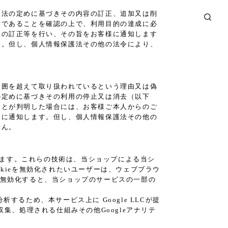
護法の定めに基づきその内容の訂正、追加又は削
求であることを確認の上で、利用目的の達成に必
容の訂正等を行い、その旨をお客様に通知します
）。但し、個人情報保護法その他の法令により、
範囲を超えて取り扱われているという理由又は偽
の定めに基づきその利用の停止又は消去（以下
ことが判明した場合には、お客様ご本人からのご
様に通知します。但し、個人情報保護法その他の
せん。
あります。これらの技術は、当ショップによる当シ
kieを無効化されたいユーザーは、ウェブブラウ
eを無効化すると、当ショップのサービスの一部の
るため、本サービス上に Google LLCが提
が収集、処理される仕組みその他Googleアナリテ