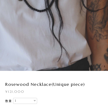
3
/
5
Rosewood Necklace(Unique piece)
¥121,000
数量