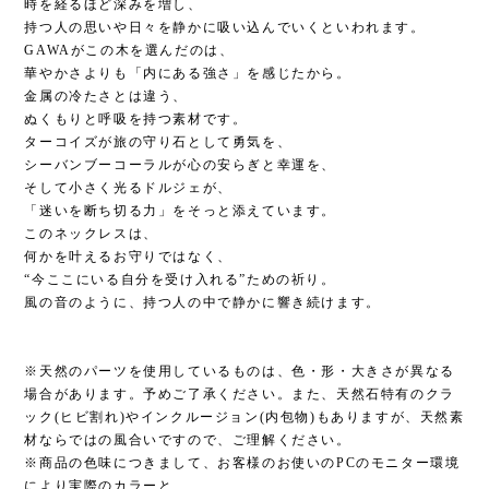
時を経るほど深みを増し、
持つ人の思いや日々を静かに吸い込んでいくといわれます。
GAWAがこの木を選んだのは、
華やかさよりも「内にある強さ」を感じたから。
金属の冷たさとは違う、
ぬくもりと呼吸を持つ素材です。
ターコイズが旅の守り石として勇気を、
シーバンブーコーラルが心の安らぎと幸運を、
そして小さく光るドルジェが、
「迷いを断ち切る力」をそっと添えています。
このネックレスは、
何かを叶えるお守りではなく、
“今ここにいる自分を受け入れる”ための祈り。
風の音のように、持つ人の中で静かに響き続けます。
※天然のパーツを使用しているものは、色・形・大きさが異なる
場合があります。予めご了承ください。また、天然石特有のクラ
ック(ヒビ割れ)やインクルージョン(内包物)もありますが、天然素
材ならではの風合いですので、ご理解ください。
※商品の色味につきまして、お客様のお使いのPCのモニター環境
により実際のカラーと