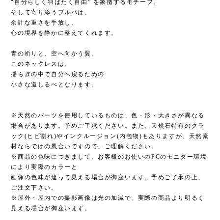
“自分らしく羽ばたく自由” を象徴するモチーフ。
そして寄り添うプルパは、
余計な重さを手放し、
心の境界を静かに整えてくれます。
青の祈りと、空へ向かう翼。
このネックレスは、
揺らぎの中で自分へ戻るための
小さな道しるべとなります。
※天然のパーツを使用しているものは、色・形・大きさが異なる
場合があります。予めご了承ください。また、天然石特有のクラ
ック(ヒビ割れ)やインクルージョン(内包物)もありますが、天然素
材ならではの風合いですので、ご理解ください。
※商品の色味につきまして、お客様のお使いのPCのモニター環境
により実際のカラーと
画像の色味が違って見える場合が御座います。予めご了承の上、
ご注文下さい。
※屋外・屋内での撮影画像は光の加減で、実際の商品より明るく
見える場合が御座います。