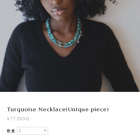
3
/
5
Turquoise Necklace(Unique piece)
¥77,000
数量