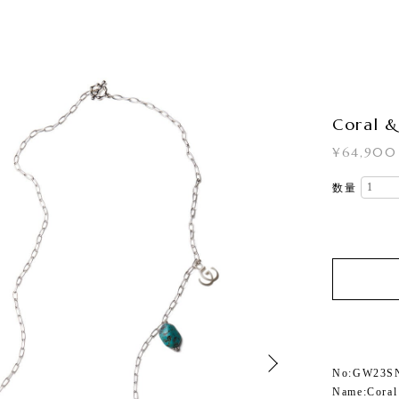
Coral &
¥64,900
数量
No:GW23S
Name:Coral