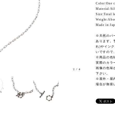
Color:One c
Material:Si
Size:Total 
Weight:Abo
Made in:Ja
※天然のパ
あります。
れ)やイン
いですので
※商品の色
実際のカラ
画像の色味
2
/
4
下さい。
※屋外・屋
場合が御座