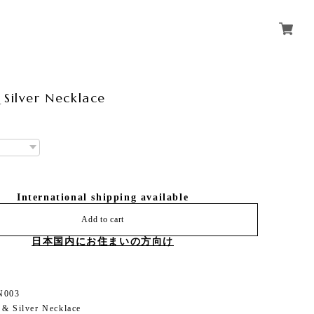
 Silver Necklace
International shipping available
Add to cart
日本国内にお住まいの方向け
N003
 & Silver Necklace