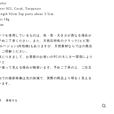
olor
lver 925, Coral, Turquoise
length 92cm Top parts about 3.5cm
ut 18g
pan
ーツを使用しているものは、色・形・大きさが異なる場合が
予めご了承ください。また、天然石特有のクラック(ヒビ割
クルージョン(内包物)もありますが、天然素材ならではの風合
、ご理解ください。
味につきまして、お客様のお使いのPCのモニター環境により
ーと
が違って見える場合が御座います。予めご了承の上、ご注文
内での撮影画像は光の加減で、実際の商品より明るく見える
います。
通報する