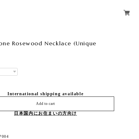
tone Rosewood Necklace (Unique
0
International shipping available
Add to cart
日本国内にお住まいの方向け
P004