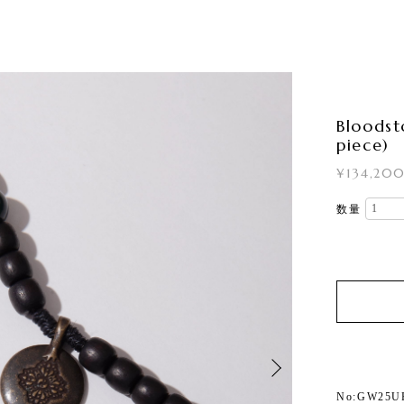
Bloods
piece)
¥134,20
数量
No:GW25U