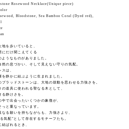
stone Rosewood Necklace(Unique piece)
olor
sewood, Bloodstone, Sea Bamboo Coral (Dyed red),
l
ze
pan
大地を歩いていると、
間にだけ聞こえてくる
”のようなものがありました。
自然の息づかい、そして見えない守りの気配。
レスは、
層を静かに結ぶように生まれました。
のブラッドストーンは、大地の鼓動を思わせる力強さを。
りの道具に使われる聖なる木として、
ける静けさを。
の中で出会ったいくつかの象徴が、
そっと重なっています。
異なる願いを持ちながらも、力強さより、
守る気配”として存在するモチーフたち。
に結ばれるとき、