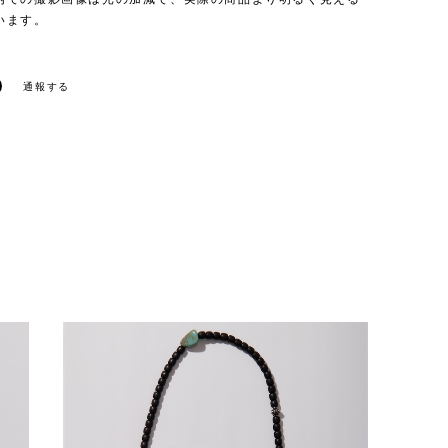
います。
通報する