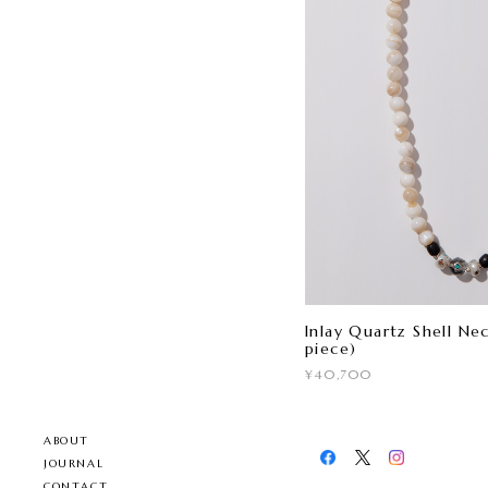
Inlay Quartz Shell Ne
piece)
¥40,700
ABOUT
JOURNAL
CONTACT