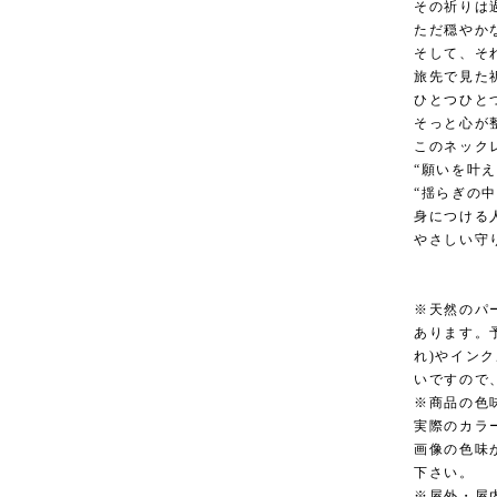
その祈りは
ただ穏やか
そして、そ
旅先で見た
ひとつひと
そっと心が
このネック
“願いを叶
“揺らぎの
身につける
やさしい守
※天然のパ
あります。
れ)やイン
いですので
※商品の色
実際のカラ
画像の色味
下さい。
※屋外・屋