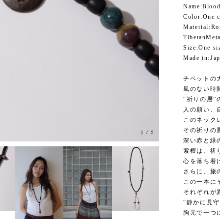
Name:Blood
Color:One c
Material:Ro
TibetanMeta
Size:One si
Made in:Ja
チベットの
風のない時
“祈りの層
人の願い、
このネック
その祈りの
3
/
6
深い赤と緑
紫檀は、祈
心を落ち着
さらに、旅
この一本に
それぞれが
“静かに見
胸元で一つ