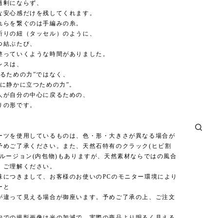
過剰にならず、
な安心感だけを残してくれます。
れらを繋ぐのは手編みの糸。
祈りの紐（タッセル）のように、
つ結ぶたび、
整っていくような時間がありました。
レスは、
えるための力”ではなく、
中に静かに立つための力”。
人が自分の中心に戻るための、
りの形です。
ーツを使用しているものは、色・形・大きさが異なる場合が
予めご了承ください。また、天然石特有のクラック(ヒビ割
クルージョン(内包物)もありますが、天然素材ならではの風合
、ご理解ください。
味につきまして、お客様のお使いのPCのモニター環境により
ーと
が違って見える場合が御座います。予めご了承の上、ご注文
内での撮影画像は光の加減で、実際の商品より明るく見える